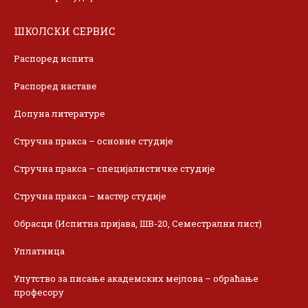
ШКОЛСКИ СЕРВИС
Распоред испита
Распоред наставе
Допуна литературе
Стручна пракса – основне студије
Стручна пракса – специјалистичке студије
Стручна пракса – мастер студије
Обрасци (Испитна пријава, ШВ-20, Семестрални лист)
Уплатница
Упутство за писање академских мејлова – обраћање
професору