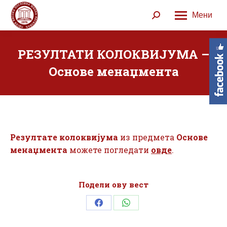
Мени
Search:
РЕЗУЛТАТИ КОЛОКВИЈУМА –
Основе менаџмента
Резултате колоквијума
из предмета
Основе
менаџмента
можете погледати
овде
.
Подели ову вест
Share
Share
on
on