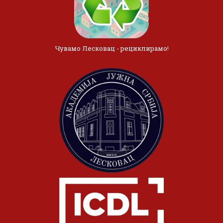
Чувамо Лесковац - рециклирамо!