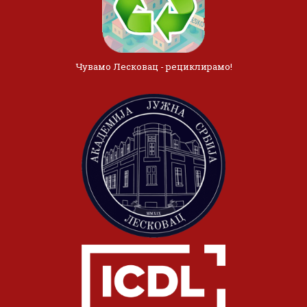
Чувамо Лесковац - рециклирамо!