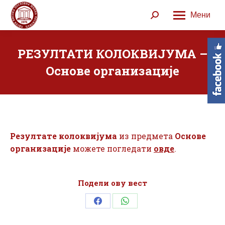
Мени
Search:
РЕЗУЛТАТИ КОЛОКВИЈУМА –
Основe организације
Резултате
колоквијума
из предмета
Основe
организације
можете погледати
овде
.
Подели ову вест
Share
Share
on
on