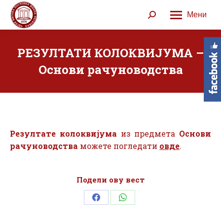
Мени
Search:
РЕЗУЛТАТИ КОЛОКВИЈУМА –
Основи рачуноводства
Резултате колоквијума
из предмета
Основи
рачуноводства
можете погледати
овде
.
Подели ову вест
Share
Share
on
on