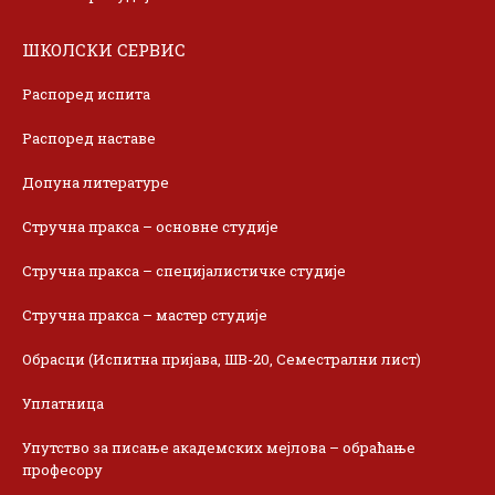
ШКОЛСКИ СЕРВИС
Распоред испита
Распоред наставе
Допуна литературе
Стручна пракса – основне студије
Стручна пракса – специјалистичке студије
Стручна пракса – мастер студије
Обрасци (Испитна пријава, ШВ-20, Семестрални лист)
Уплатница
Упутство за писање академских мејлова – обраћање
професору