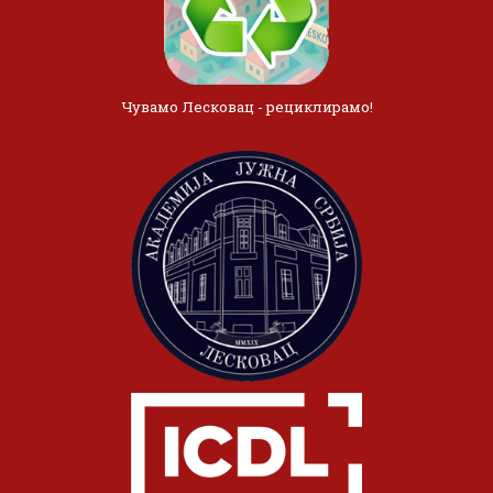
Чувамо Лесковац - рециклирамо!