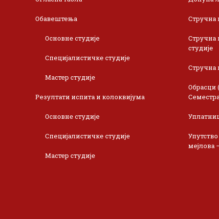
Обавештења
Стручна 
Основне студије
Стручна 
студије
Специјалистичке студије
Стручна 
Мастер студије
Обрасци 
Резултати испита и колоквијума
Семестра
Основне студије
Уплатни
Специјалистичке студије
Упутство
мејлова 
Мастер студије