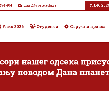
254-961
mail@vpsle.edu.rs
УПИС 202
Упис 2026
Студенти
Стручна пракса
сори нашег одсека прис
ању поводом Дана плане