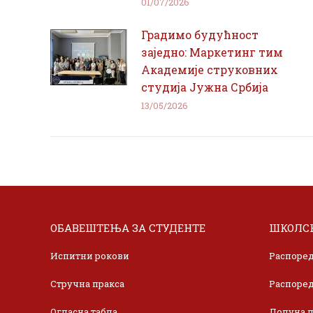
01/07/2026
Градимо будућност
заједно: Маркетинг тим
Академије струковних
студија Јужна Србија
13/05/2026
ОБАВЕШТЕЊА ЗА СТУДЕНТЕ
ШКОЛСК
Испитни рокови
Распоред
Стручна пракса
Распоред
Огласна табла
Допуна л