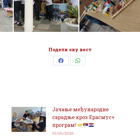
Подели ову вест
Share
Share
on
on
Facebook
WhatsApp
Јачање међународне
сарадње кроз Ерасмус+
програм!
01/06/2026