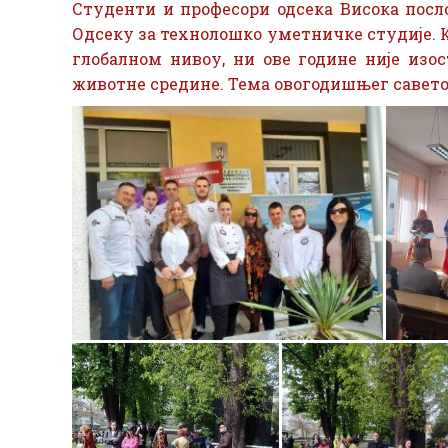
Студенти и професори одсека Висока пос
Одсеку за технолошко уметничке студије.
глобалном нивоу, ни ове године није изо
животне средине. Тема овогодишњег савето