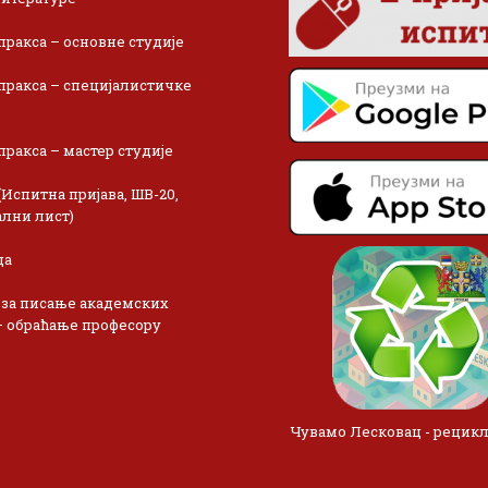
пракса – основне студије
пракса – специјалистичке
пракса – мастер студије
(Испитна пријава, ШВ-20,
лни лист)
ца
 за писање академских
– обраћање професору
Чувамо Лесковац - рецик