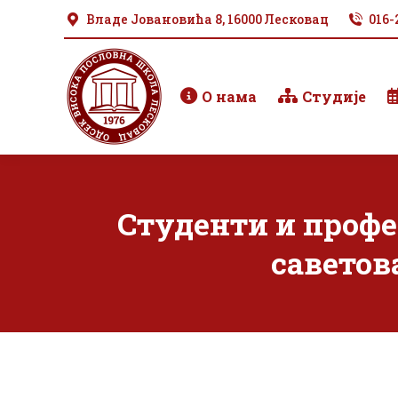
Владе Јовановића 8, 16000 Лесковац
016-
О нама
Студије
Студенти и профе
саветов