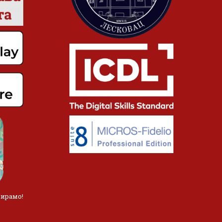
лирамо!