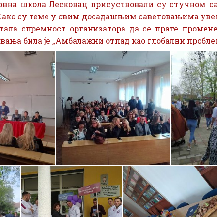
ловна школа Лесковац присуствовали су стучном с
 Како су теме у свим досадашњим саветовањима уве
стала спремност организатора да се прате промен
вања била је „Амбалажни отпад као глобални пробле