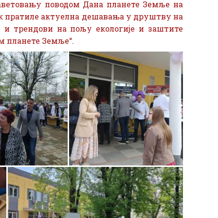
аветовању поводом Дана планете Земље на
к пратиле актуелна дешавања у друштву на
е и трендови на пољу екологије и заштите
м планете Земље“.