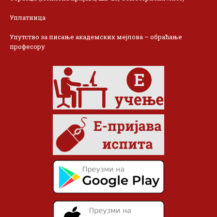
Уплатница
Упутство за писање академских мејлова – обраћање
професору