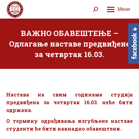
Мени
Search:
ВАЖНО ОБАВЕШТЕЊЕ –
Одлагање наставе предвиђене
за четвртак 16.03.
Настава на свим годинама студија
предвиђена за четвртак 16.03. неће бити
одржана.
О термину одрађивања изгубљене наставе
студенти ће бити накнадно обавештени.