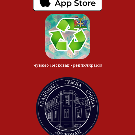
Чувамо Лесковац - рециклирамо!