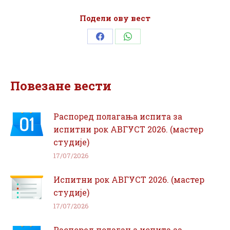
Подели ову вест
Share
Share
on
on
Facebook
WhatsApp
Повезане вести
Распоред полагања испита за
испитни рок АВГУСТ 2026. (мастер
студије)
17/07/2026
Испитни рок АВГУСТ 2026. (мастер
студије)
17/07/2026
Распоред полагања испита за