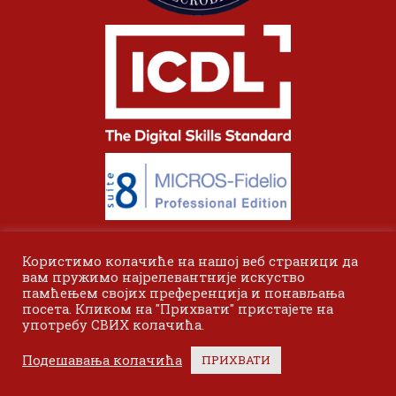
Користимо колачиће на нашој веб страници да
вам пружимо најрелевантније искуство
памћењем својих преференција и понављања
посета. Кликом на "Прихвати" пристајете на
употребу СВИХ колачића.
© 2024 Одсек Висока пословна школа Лесковац. Сва права
Подешавања колачића
ПРИХВАТИ
задржана.
Bottom menu