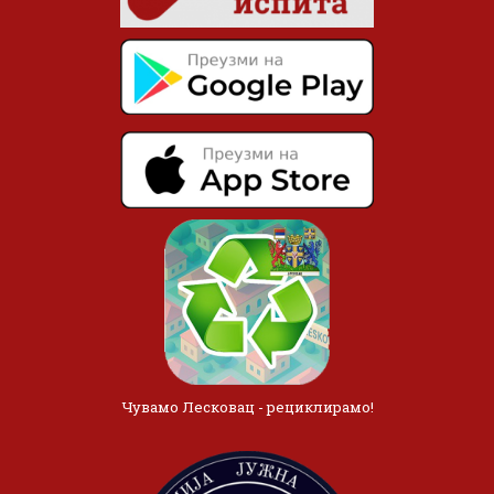
Чувамо Лесковац - рециклирамо!