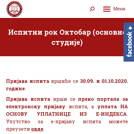
Мени
Search:
Испитни рок Октобар (основне
студије)
Пријава испита
вршиће се
30.09. и 01.10.2020.
године
.
Пријава испита
врши се
преко портала за
електронску пријаву
испита, а
уплата НА
ОСНОВУ УПЛАТНИЦЕ ИЗ Е-ИНДЕКСА
.
Упутство за е-пријаву испита можете
преузети
овде
.