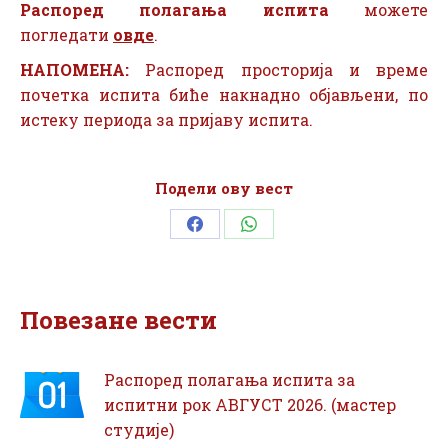
Распоред полагања испита
можете
погледати
овде
.
НАПОМЕНА:
Распоред просторија и време
почетка испита биће накнадно објављени, по
истеку периода за пријаву испита.
Подели ову вест
Share
Share
on
on
Facebook
WhatsApp
Повезане вести
Распоред полагања испита за
испитни рок АВГУСТ 2026. (мастер
студије)