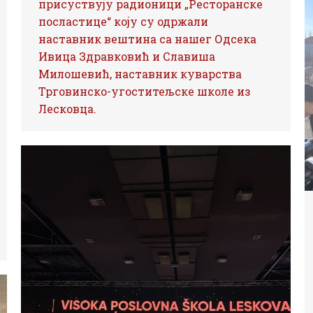
присуствују радионици „Ресторанске
посластице“ коју су одржали
наставник вештина са нашег Одсека
Ивица Здравковић и Славиша
Милошевић, наставник куварства
Трговинско-угоститељске школе из
Лесковца.