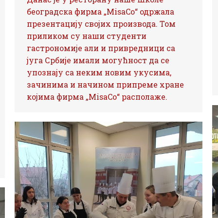
београдска фирма „MisaCo“ одржала
презентацију својих производа. Том
приликом су наши студенти
гастрономије али и привредници са
југа Србије имали могућност да се
упознају са неким новим укусима,
зачинима и начином припреме хране
којима фирма „МisaCo“ располаже.