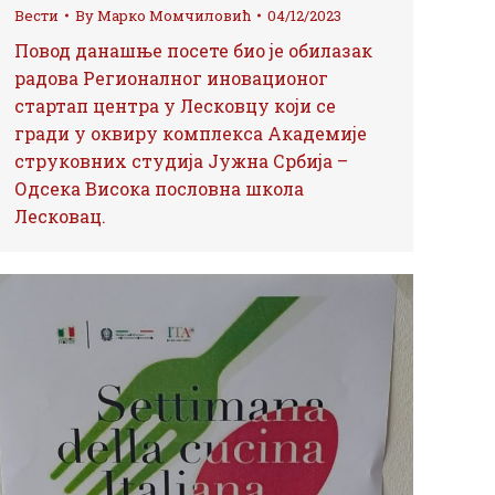
Вести
By
Марко Момчиловић
04/12/2023
Повод данашње посете био је обилазак
радова Регионалног иновационог
стартап центра у Лесковцу који се
гради у оквиру комплекса Академије
струковних студија Јужна Србија –
Одсека Висока пословна школа
Лесковац.