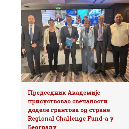
Председник Академије
присуствовао свечаности
доделе грантова од стране
Regional Challenge Fund-а у
Београду