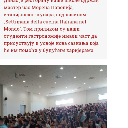
Данас је ресторану наше Школе одржан
мастер час Морена Павонија,
италијанског кувара, под називом
„Settimana della cucina Italiana nel
Mondo“. Том приликом су наши
студенти гастрономије имали част да
присуствују и усвоје нова сазнања која
ће им помоћи у будућим каријерама.