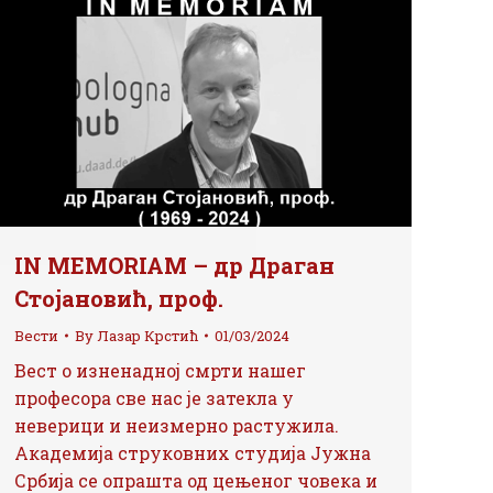
IN MEMORIAM – др Драган
Стојановић, проф.
Вести
By
Лазар Крстић
01/03/2024
Вест о изненадној смрти нашег
професора све нас је затекла у
неверици и неизмерно растужила.
Академија струковних студија Јужна
Србија се опрашта од цењеног човека и