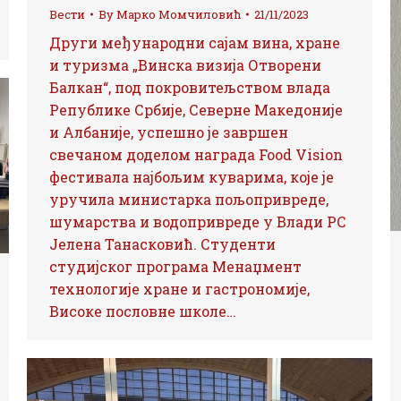
Вести
By
Марко Момчиловић
21/11/2023
Други међународни сајам вина, хране
и туризма „Винска визија Отворени
Балкан“, под покровитељством влада
Републике Србије, Северне Македоније
и Албаније, успешно је завршен
свечаном доделом награда Food Vision
фестивала најбољим куварима, које је
уручила министарка пољопривреде,
шумарства и водопривреде у Влади РС
Јелена Танасковић. Студенти
студијског програма Менаџмент
технологије хране и гастрономије,
Високе пословне школе…