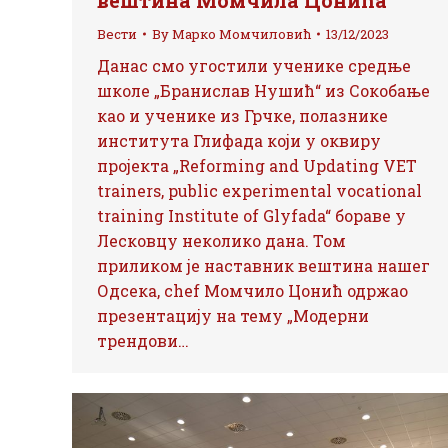
вештина Момчила Цонића
Вести
By
Марко Момчиловић
13/12/2023
Данас смо угостили ученике средње
школе „Бранислав Нушић“ из Сокобање
као и ученике из Грчке, полазнике
института Глифада који у оквиру
пројекта „Reforming and Updating VET
trainers, public experimental vocational
training Institute of Glyfada“ бораве у
Лесковцу неколико дана. Том
приликом је наставник вештина нашег
Одсека, chef Момчило Цонић одржао
презентацију на тему „Модерни
трендови…