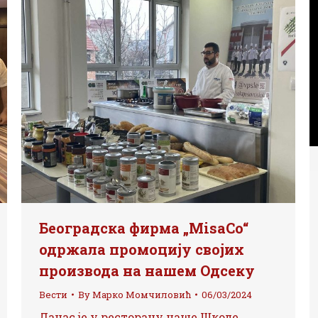
Београдска фирма „MisaCo“
одржала промоцију својих
производа на нашем Одсеку
Вести
By
Марко Момчиловић
06/03/2024
Данас је у ресторану наше Школе