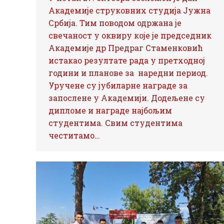
Академије струковних студија Јужна
Србија. Тим поводом одржана је
свечаност у оквиру које је председник
Академије др Предраг Стаменковић
истакао резултате рада у претходној
години и планове за наредни период.
Уручене су јубиларне награде за
запослене у Академији. Додељене су
дипломе и награде најбољим
студентима. Свим студентима
честитамо…