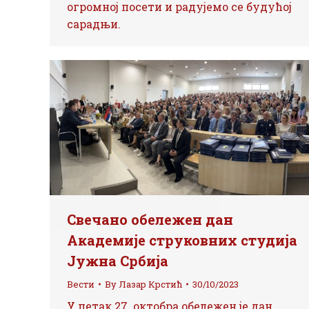
огромној посети и радујемо се будућој
сарадњи.
Свечано обележен дан
Академије струковних студија
Јужна Србија
Вести
By
Лазар Крстић
30/10/2023
У петак 27. октобра обележен је дан