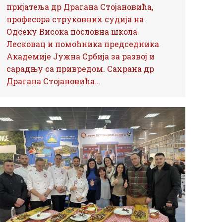
пријатеља др Драгана Стојановића,
професора струковних судија на
Одсеку Висока пословна школа
Лесковац и помоћника председника
Академије Јужна Србија за развој и
сарадњу са привредом. Сахрана др
Драгана Стојановића…