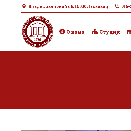
Владе Јовановића 8, 16000 Лесковац
016-
О нама
Студије