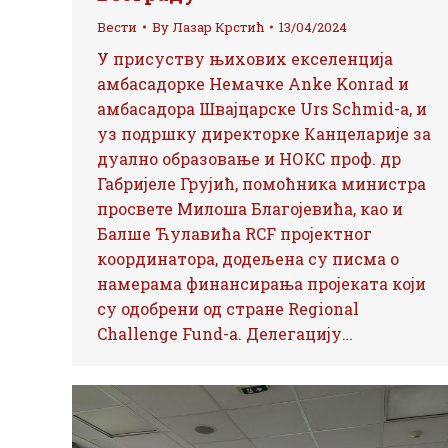
Вести
By
Лазар Крстић
13/04/2024
У присуству њихових екселенција
амбасадорке Немачке Anke Konrad и
амбасадора Швајцарске Urs Schmid-а, и
уз подршку директорке Канцеларије за
дуално образовање и НОКС проф. др
Габријеле Грујић, помоћника министра
просвете Милоша Благојевића, као и
Балше Ћулавића RCF пројектног
координатора, додељена су писма о
намерама финансирања пројеката који
су одобрени од стране Regional
Challenge Fund-а. Делегацију…