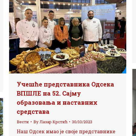
Учешће представника Одсека
ВПШЛЕ на 52. Сајму
образовања и наставних
средстава
Вести
By
Лазар Крстић
30/10/2023
Наш Одсек имао је своје представнике