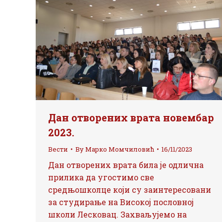
Дан отворених врата новембар
2023.
Вести
By
Марко Момчиловић
16/11/2023
Дан отворених врата била је одлична
прилика да угостимо све
средњошколце који су заинтересовани
за студирање на Високој пословној
школи Лесковац. Захваљујемо на