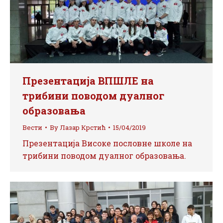
Презентација ВПШЛЕ на
трибини поводом дуалног
образовања
Вести
By
Лазар Крстић
15/04/2019
Презентација Високе пословне школе на
трибини поводом дуалног образовања.