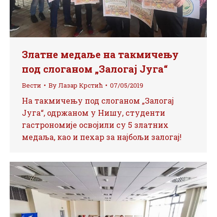
Златне медаље на такмичењу
под слоганом „Залогај Југа“
Вести
By
Лазар Крстић
07/05/2019
На такмичењу под слоганом „Залогај
Југа“, одржаном у Нишу, студенти
гастрономије освојили су 5 златних
медаља, као и пехар за најбољи залогај!