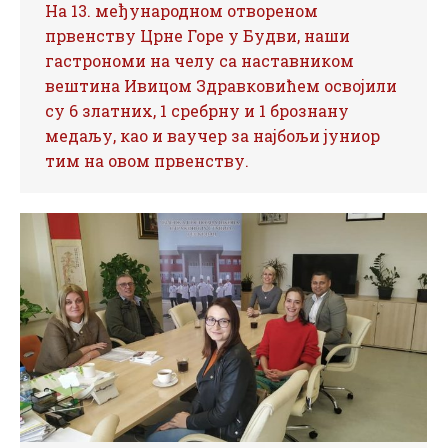
На 13. међународном отвореном
првенству Црне Горе у Будви, наши
гастрономи на челу са наставником
вештина Ивицом Здравковићем освојили
су 6 златних, 1 сребрну и 1 брознану
медаљу, као и ваучер за најбољи јуниор
тим на овом првенству.