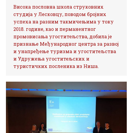
Висока пословна школа струковних
студија у Лесковцу, поводом бројних
успеха на разним такмичењима у току
2018. године, као и перманентног
промовисања угоститељства, добила је
признање Међународног центра за развој
и унапређење туризма и угоститељства
и Удружења угоститељских и
туристичких посленика из Ниша.