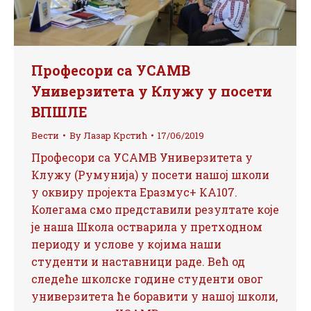
Професори са УСАМВ
Универзитета у Клужу у посети
ВПШЛЕ
Вести
By
Лазар Крстић
17/06/2019
Професори са УСАМВ Универзитета у
Клужу (Румунија) у посети нашој школи
у оквиру пројекта Еразмус+ КА107.
Колегама смо представили резултате које
је наша Школа остварила у претходном
периоду и услове у којима наши
студенти и наставници раде. Већ од
следеће школске године студенти овог
универзитета ће боравити у нашој школи,