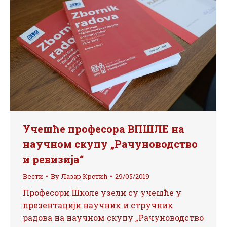
Учешће професора ВПШЛЕ на
научном скупу „Рачуноводство
и ревизија“
Вести
By
Лазар Крстић
29/05/2019
Професори Школе узели су учешће у
презентацији научних и стручних
радова на научном скупу „Рачуноводство