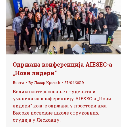
Одржана конференција AIESEC-а
„Нови лидери“
Вести
By
Лазар Крстић
27/04/2019
Велико интересовање студената и
ученика за конференцију AIESEC-а „Нови
лидери“ која је одржана у просторијама
Високе пословне школе струковних
студија у Лесковцу.