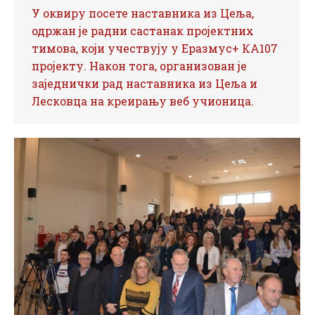
У оквиру посете наставника из Цеља,
одржан је радни састанак пројектних
тимова, који учествују у Еразмус+ КА107
пројекту. Након тога, организован је
заједнички рад наставника из Цеља и
Лесковца на креирању веб учионица.