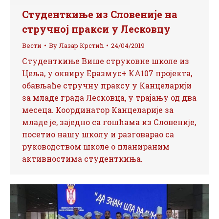
Студенткиње из Словеније на
стручној пракси у Лесковцу
Вести
By
Лазар Крстић
24/04/2019
Студенткиње Више струковне школе из
Цеља, у оквиру Еразмус+ КА107 пројекта,
обављаће стручну праксу у Канцеларији
за младе града Лесковца, у трајању од два
месеца. Координатор Канцеларије за
младе је, заједно са гошћама из Словеније,
посетио нашу школу и разговарао са
руководством школе о планираним
активностима студенткиња.