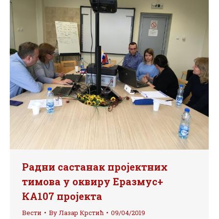
Радни састанак пројектних
тимова у оквиру Еразмус+
КА107 пројекта
Вести
By
Лазар Крстић
09/04/2019