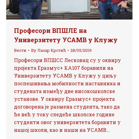
Професори ВПШЛЕ на
Универзитету УСАМВ у Клужу
Вести
By
Лазар Крстић
28/05/2019
Професори ВПШСС Лесковац су у оквиру
пројекта Еразмус+ КА107 боравили на
Универзитету УСАМВ у Клужу у циљу
поспешивања мобилности наставника и
студената између две високошколске
установе. У оквиру Еразмус+ пројекта
договорена је размена студента, тако да
ће већ у току следеће школске године
студенти овог универзитета боравити у
нашој школи, као и наши на УСАМВ…