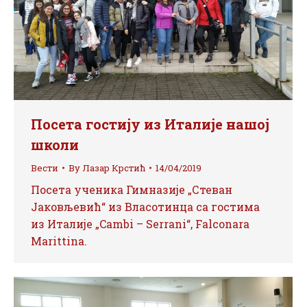
Посета гостију из Италије нашој
школи
Вести
By
Лазар Крстић
14/04/2019
Посета ученика Гимназије „Стеван
Јаковљевић“ из Власотинца са гостима
из Италије „Cambi – Serrani“, Falconara
Marittina.