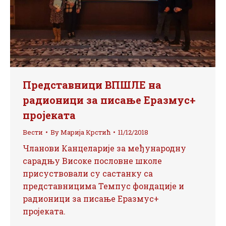
Представници ВПШЛЕ на
радионици за писање Еразмус+
пројеката
Вести
By
Марија Крстић
11/12/2018
Чланови Канцеларије за међународну
сарадњу Високе пословне школе
присуствовали су састанку са
представницима Темпус фондације и
радионици за писање Еразмус+
пројеката.