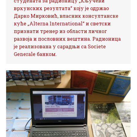
студената за радионицу „Кључеви
врхунских резултата“ коју је одржао
Дарко Мирковић, власник консултанске
куће „Alterna International“ и светски
признати тренер из области личног
развоја и пословних вештина. Радионица
је реализована у сарадњи са Societe
Generale банком.