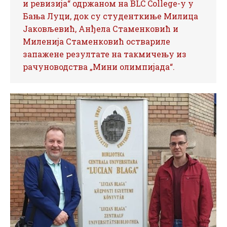
и ревизија“ одржаном на BLC College-у у
Бања Луци, док су студенткиње Милица
Јаковљевић, Анђела Стаменковић и
Миленија Стаменковић оствариле
запажене резултате на такмичењу из
рачуноводства „Мини олимпијада“.