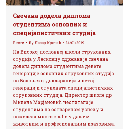
Свечана додела диплома
студентима основних и
специјалистичких студија
Вести
By
Лазар Крстић
24/01/2019
На Високој пословној школи струковних
студија у Лесковцу одржана је свечана
додела диплома студентима девете
генерације основних струковних студија
по Болоњској декларацији и петој
генерацији студената специјалистичких
струковних студија. Директор школе др
Милена Марјановић честитала је
студентима на оствареном успеху и
пожелела много среће у даљим
животним и професионалним изазовима.