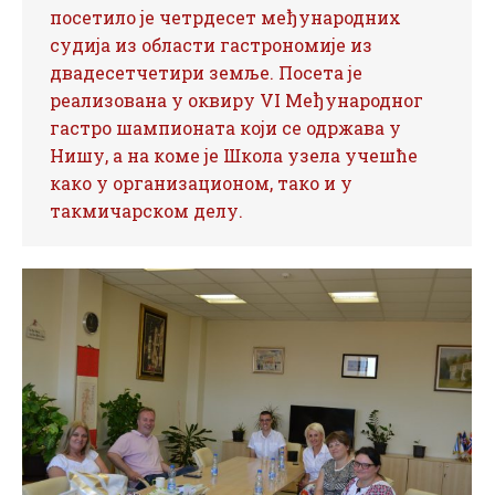
посетило је четрдесет међународних
судија из области гастрономије из
двадесетчетири земље. Посета је
реализована у оквиру VI Међународног
гастро шампионата који се одржава у
Нишу, а на коме је Школа узела учешће
како у организационом, тако и у
такмичарском делу.