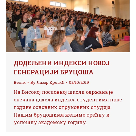
ДОДЕЉЕНИ ИНДЕКСИ НОВОЈ
ГЕНЕРАЦИЈИ БРУЦОША
Вести
By
Лазар Крстић
02/10/2019
На Високој пословној школи одржана је
свечана додела индекса студентима прве
године основних струковних студија.
Нашим бруцошима желимо срећну и
успешну академску годину.