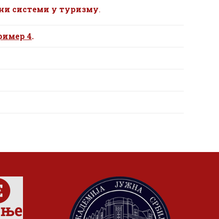
и системи у туризму
.
ример 4
.