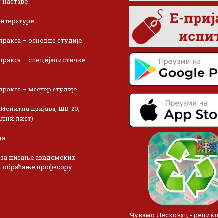
 наставе
итературе
пракса – основне студије
пракса – специјалистичке
пракса – мастер студије
(Испитна пријава, ШВ-20,
лни лист)
ца
 за писање академских
– обраћање професору
Чувамо Лесковац - рецик