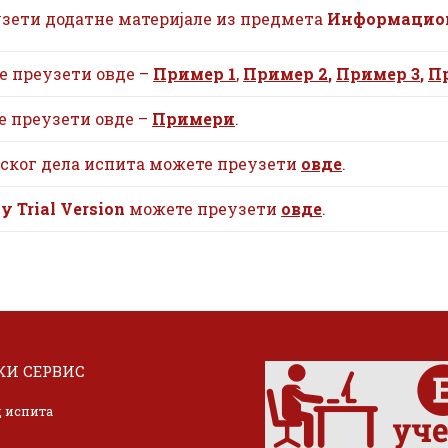
узети додатне материјале из предмета
Информацион
е преузети овде –
Пример 1
,
Пример 2
,
Пример 3
,
П
е преузети овде –
Примери
.
јског дела испита можете преузети
овде
.
ay Trial Version
можете преузети
овде
.
И СЕРВИС
 испита