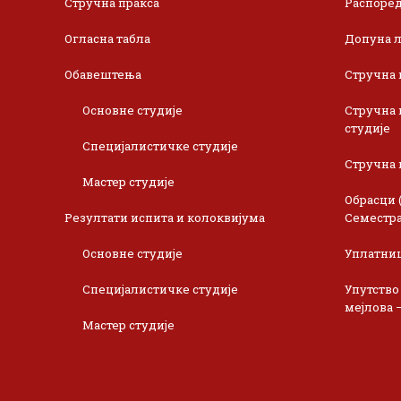
Стручна пракса
Распоред
Огласна табла
Допуна л
Обавештења
Стручна 
Основне студије
Стручна 
студије
Специјалистичке студије
Стручна 
Мастер студије
Обрасци 
Резултати испита и колоквијума
Семестра
Основне студије
Уплатни
Специјалистичке студије
Упутство
мејлова 
Мастер студије