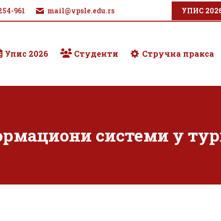
254-961
mail@vpsle.edu.rs
УПИС 202
Упис 2026
Студенти
Стручна пракса
рмациони системи у ту