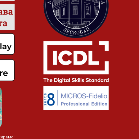
лирамо!