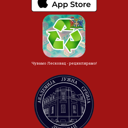
Чувамо Лесковац - рециклирамо!