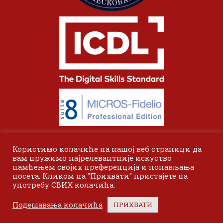
Користимо колачиће на нашој веб страници да
вам пружимо најрелевантније искуство
памћењем својих преференција и понављања
посета. Кликом на "Прихвати" пристајете на
употребу СВИХ колачића.
© 2024 Одсек Висока пословна школа Лесковац. Сва права
Подешавања колачића
ПРИХВАТИ
задржана.
Bottom menu