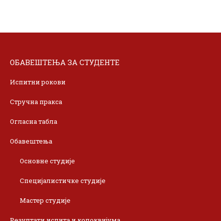
ОБАВЕШТЕЊА ЗА СТУДЕНТЕ
Испитни рокови
Стручна пракса
Огласна табла
Обавештења
Основне студије
Специјалистичке студије
Мастер студије
Резултати испита и колоквијума