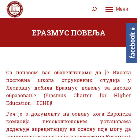
Мени
Search:
ЕРАЗМУС ПОВЕЉА
Са поносом вас обавештавамо да је Висока
пословна школа струковних студија у
Лесковцу добила Еразмус повељу за високо
образовање (Erasmus Charter for Higher
Education – ECHE)!
Реч је о документу на основу кога Европска
комисија високошколским установама
додељује акредитацију на основу које могу да
конкуришу и учествују у пројектима Еразмус+