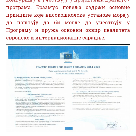
програма. Еразмус повеља садржи основне
принципе које високошколске установе морају
да поштују да би могле да учествују у
Програму и пружа основни оквир квалитета
европске и интернационалне сарадње.