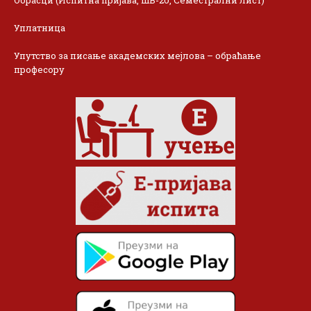
Обрасци (Испитна пријава, ШВ-20, Семестрални лист)
Уплатница
Упутство за писање академских мејлова – обраћање
професору