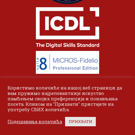
Користимо колачиће на нашој веб страници да
вам пружимо најрелевантније искуство
памћењем својих преференција и понављања
посета. Кликом на "Прихвати" пристајете на
употребу СВИХ колачића.
© 2024 Одсек Висока пословна школа Лесковац. Сва права
Подешавања колачића
ПРИХВАТИ
задржана.
Bottom menu