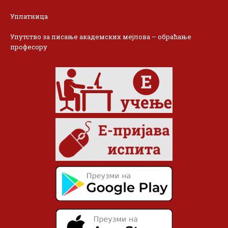
Уплатница
Упутство за писање академских мејлова – обраћање
професору