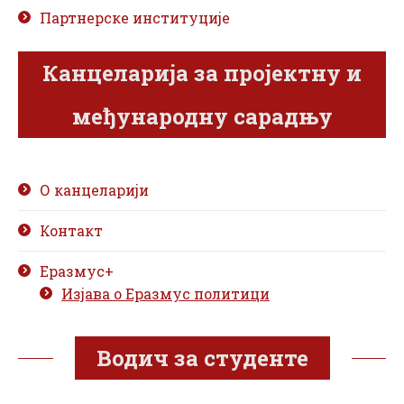
Партнерске институције
Канцеларија за пројектну и
међународну сарадњу
О канцеларији
Контакт
Еразмус+
Изјава о Еразмус политици
Водич за студенте