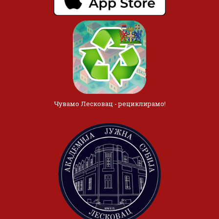
Чувамо Лесковац - рециклирамо!