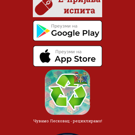
Чувамо Лесковац - рециклирамо!