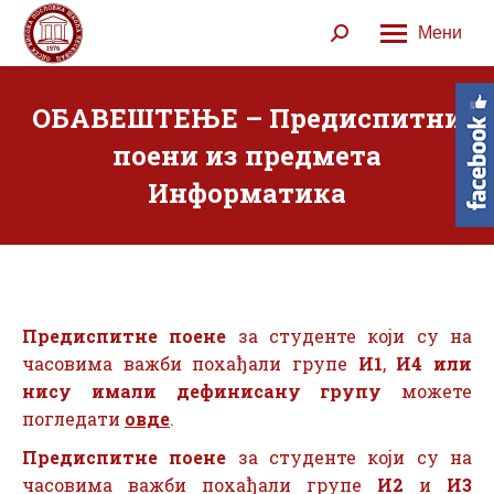
Мени
Search:
ОБАВЕШТЕЊЕ – Предиспитни
поени из предмета
Информатика
Предиспитне поене
за студенте који су на
часовима важби похађали групе
И1
,
И4 или
нису имали дефинисану групу
можете
погледати
овде
.
Предиспитне поене
за студенте који су на
часовима важби похађали групе
И2
и
И3