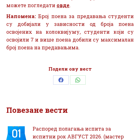
можете погледати
овде
.
Напомена:
Број поена за предавања студенти
су добијали у зависности од броја поена
освојених на колоквијуму, студенти који су
освојили 7 и више поена добили су максималан
број поена на предавањима.
Подели ову вест
Share
Share
on
on
Facebook
WhatsApp
Повезане вести
Распоред полагања испита за
испитни рок АВГУСТ 2026. (мастер