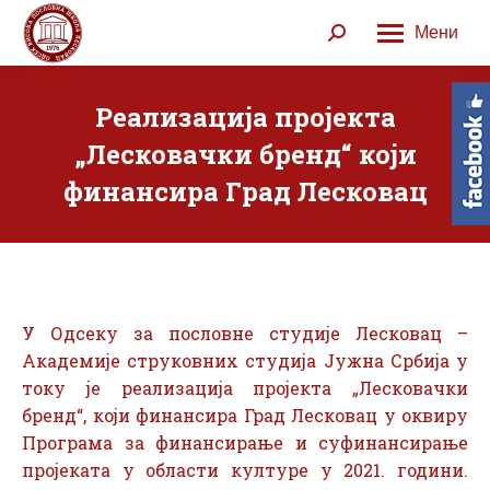
Мени
Search:
Реализација пројекта
„Лесковачки бренд“ који
финансира Град Лесковац
У Одсеку за пословне студије Лесковац –
Академије струковних студија Јужна Србија у
току је реализација пројекта „Лесковачки
бренд“, који финансира Град Лесковац у оквиру
Програма за финансирање и суфинансирање
пројеката у области културе у 2021. години.