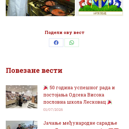
Подели ову вест
Share
Share
on
on
Facebook
WhatsApp
Повезане вести
50 година успешног рада и
постојања Одсека Висока
пословна школа Лесковац
01/07/2026
Јачање међународне сарадње