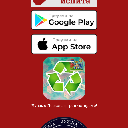
Чувамо Лесковац - рециклирамо!