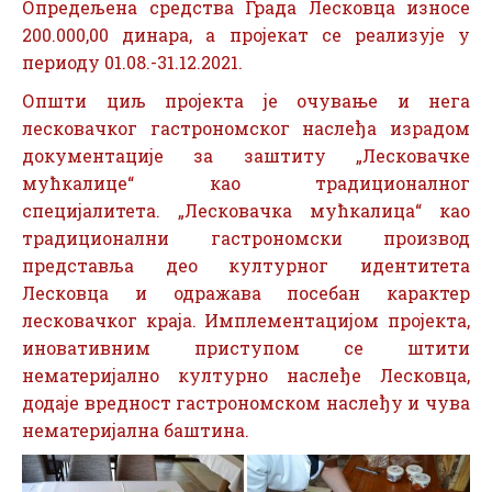
Опредељена средства Града Лесковца износе
200.000,00 динара, а пројекат се реализује у
периоду 01.08.-31.12.2021.
Општи циљ пројекта је очување и нега
лесковачког гастрономског наслеђа израдом
документације за заштиту „Лесковачке
мућкалице“ као традиционалног
специјалитета. „Лесковачка мућкалица“ као
традиционални гастрономски производ
представља део културног идентитета
Лесковца и одражава посебан карактер
лесковачког краја. Имплементацијом пројекта,
иновативним приступом се штити
нематеријално културно наслеђе Лесковца,
додаје вредност гастрономском наслеђу и чува
нематеријална баштина.