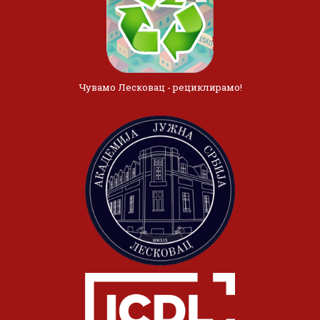
Чувамо Лесковац - рециклирамо!