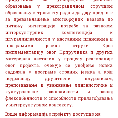
образовања у прекограничном стручном
образовању и тржишту рада и да дају предлоге
за превазилажење многобројних изазова по
питању интеграције потребе за развојем
интеркултурних компетенција и
плуралингвалности у наставним плановима и
програмима језика струке. Кроз
имплементацију овог Приручника и других
материјала насталих у процесу реализације
овог пројекта, очекује се увођење нових
садржаја у програме страних језика а који
подржавају друштвени плурализам,
препознавање и уважавање лингвистичке и
културолошке разноликости и развој
флексибилности и способности прилагођавања
у интеркултурном контексту.
Више информација о пројекту доступно на: