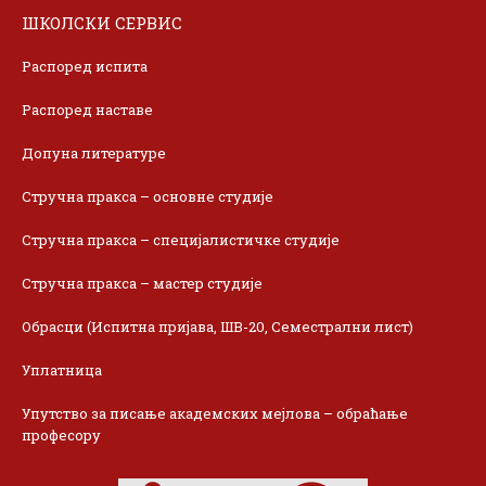
ШКОЛСКИ СЕРВИС
Распоред испита
Распоред наставе
Допуна литературе
Стручна пракса – основне студије
Стручна пракса – специјалистичке студије
Стручна пракса – мастер студије
Обрасци (Испитна пријава, ШВ-20, Семестрални лист)
Уплатница
Упутство за писање академских мејлова – обраћање
професору