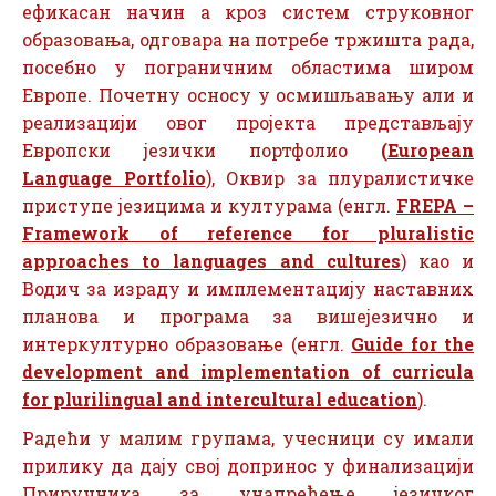
ефикасан начин а кроз систем струковног
образовања, одговара на потребе тржишта рада,
посебно у пограничним областима широм
Европе. Почетну осносу у осмишљавању али и
реализацији овог пројекта представљају
Европски језички портфолио
(
European
Language Portfolio
), Оквир за плуралистичке
приступе језицима и културама (енгл.
FREPA –
Framework of reference for pluralistic
approaches to languages and cultures
) као и
Водич за израду и имплементацију наставних
планова и програма за вишејезично и
интеркултурно образовање (енгл.
Guide for the
development and implementation of curricula
for plurilingual and intercultural education
).
Радећи у малим групама, учесници су имали
прилику да дају свој допринос у финализацији
Приручника за унапређење језичког