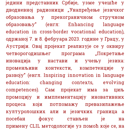
једини представник Србије, узме учешће у
дводневној радионици „Унапређење језичког
образовања у прекограничном стручном
образовању” (енгл: Enhancing language
education in cross-border vocational education),
одржаној 7. и 8. фебруара 2023. године у Грацу, у
Аустрији. Овај пројекат реализује се у оквиру
четворогодишњег програма „Покретање
иновација у настави и учењу језика:
променљиви контексти, компетенције у
развоју” (енгл. Inspiring innovation in language
education: changing contexts, evolving
competences). Сам пројекат има за циљ
промоцију и имплементацију иновативних
процеса који потпомажу превазилажење
културолошких али и језичких граница а
посебан фокус стављен је на
примену CLIL методологије уз помоћ које се, на