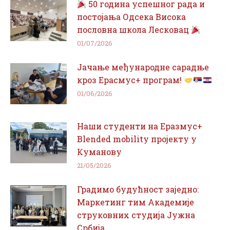
50 година успешног рада и
постојања Одсека Висока
пословна школа Лесковац
01/07/2026
Јачање међународне сарадње
кроз Ерасмус+ програм!
01/06/2026
Наши студенти на Еразмус+
Blended mobility пројекту у
Куманову
21/05/2026
Градимо будућност заједно:
Маркетинг тим Академије
струковних студија Јужна
Србија