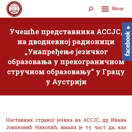
Мени
Search:
Учешће представника АССЈС,
на дводневној радионици
„Унапређење језичког
образовања у прекограничном
стручном образовању” у Грацу
у Аустрији
Наставник страног језика на АССЈС, др Ивана
Јовановић Николић, имала је ту част да, као