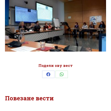
Подели ову вест
Share
Share
on
on
Facebook
WhatsApp
Повезане вести