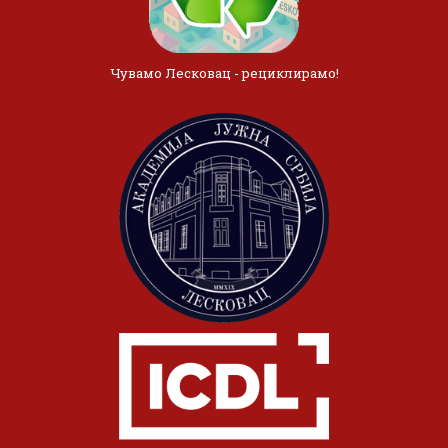
Чувамо Лесковац - рециклирамо!