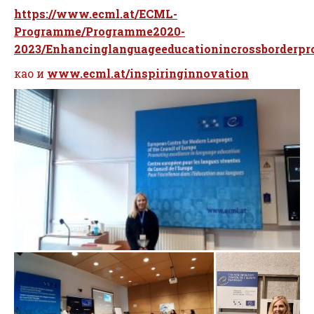
https://www.ecml.at/ECML-
Programme/Programme2020-
2023/Enhancinglanguageeducationincrossborderpro
као и
www.ecml.at/inspiringinnovation